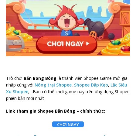
Trò chơi
Bắn Bong Bóng
là thành viên Shopee Game mới gia
nhập cùng với
Nông trại Shopee
,
Shopee Đập Kẹo
,
Lắc Siêu
Xu Shopee
,…Bạn có thể chơi game này trên ứng dụng Shopee
phiên bản mới nhất
Link tham gia Shopee Bắn Bóng – chính thức:
CHƠI NGAY