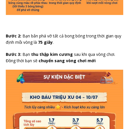
Bước 2:
Bạn bắn phá vỡ tất cả bong bóng trong thời gian quy
định mỗi vòng là
75 giây
.
Bước 3:
Bạn
thu thập kim cương
sau khi qua vòng chơi.
Đồng thời bạn sẽ
chuyển sang vòng chơi mới