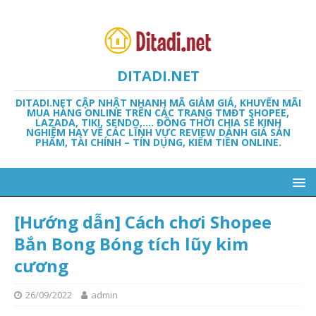
DITADI.NET
DITADI.NET CẬP NHẬT NHANH MÃ GIẢM GIÁ, KHUYẾN MÃI
MUA HÀNG ONLINE TRÊN CÁC TRANG TMĐT SHOPEE,
LAZADA, TIKI, SENDO,…. ĐỒNG THỜI CHIA SẺ KINH
NGHIỆM HAY VỀ CÁC LĨNH VỰC REVIEW DÁNH GIÁ SẢN
PHẨM, TÀI CHÍNH – TÍN DỤNG, KIẾM TIỀN ONLINE.
[Hướng dẫn] Cách chơi Shopee
Bắn Bong Bóng tích lũy kim
cương
26/09/2022
admin