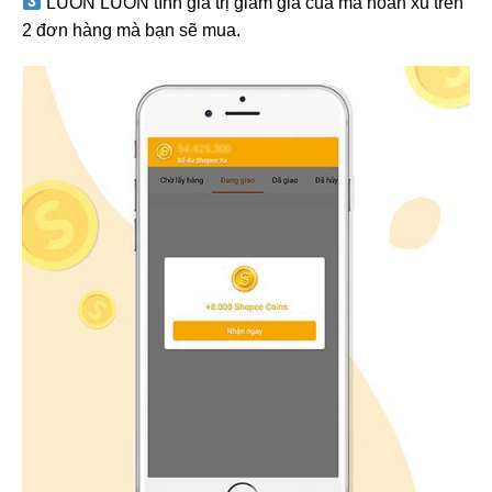
️ LUÔN LUÔN tính giá trị giảm giá của mã hoàn xu trên
2 đơn hàng mà bạn sẽ mua.