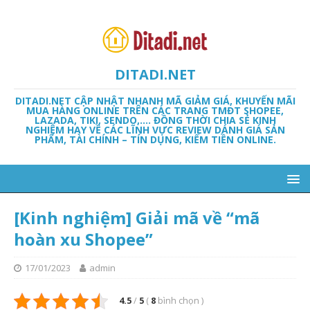
DITADI.NET
DITADI.NET CẬP NHẬT NHANH MÃ GIẢM GIÁ, KHUYẾN MÃI
MUA HÀNG ONLINE TRÊN CÁC TRANG TMĐT SHOPEE,
LAZADA, TIKI, SENDO,…. ĐỒNG THỜI CHIA SẺ KINH
NGHIỆM HAY VỀ CÁC LĨNH VỰC REVIEW DÁNH GIÁ SẢN
PHẨM, TÀI CHÍNH – TÍN DỤNG, KIẾM TIỀN ONLINE.
[Kinh nghiệm] Giải mã về “mã
hoàn xu Shopee”
17/01/2023
admin
4.5
/
5
(
8
bình chọn
)